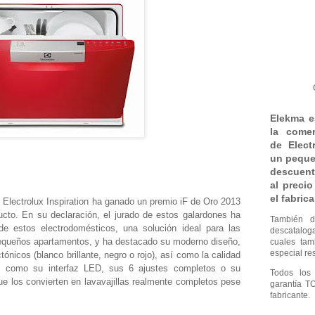
Elekma e
la comer
de Elec
un peque
descuent
al preci
el fabrica
Electrolux Inspiration ha ganado un premio iF de Oro 2013
ucto. En su declaración, el jurado de estos galardones ha
También d
de estos electrodomésticos, una solución ideal para las
descatalo
pequeños apartamentos, y ha destacado su moderno diseño,
cuales ta
especial res
tónicos (blanco brillante, negro o rojo), así como la calidad
s como su interfaz LED, sus 6 ajustes completos o su
Todos los
ue los convierten en lavavajillas realmente completos pese
garantía T
fabricante.