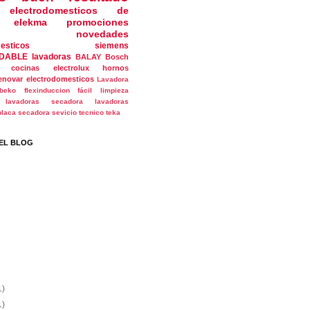
electrodomesticos de
elekma
promociones
novedades
esticos
siemens
DABLE
lavadoras
BALAY
Bosch
cocinas
electrolux
hornos
enovar electrodomesticos
Lavadora
beko
flexinduccion
fácil limpieza
lavadoras secadora
lavadoras
placa
secadora
sevicio tecnico
teka
EL BLOG
1)
1)