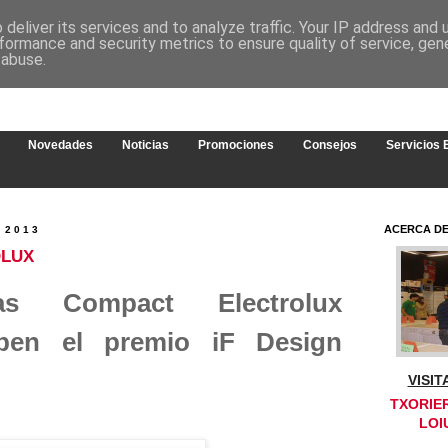
deliver its services and to analyze traffic. Your IP address and
formance and security metrics to ensure quality of service, ge
 abuse.
Novedades
Noticias
Promociones
Consejos
Servicios
ACERCA D
 2013
OLUX
las Compact Electrolux
ciben el premio iF Design
VISI
TXORIER
LOI