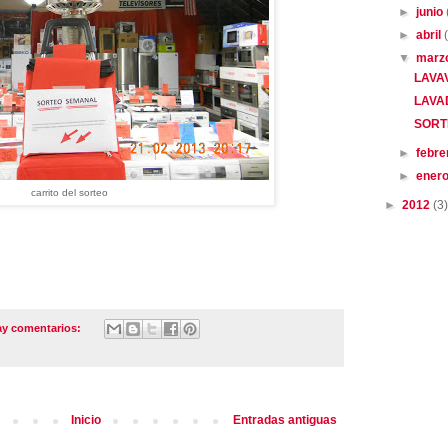
►
junio
►
abril
▼
marz
LAVA
LAVA
SORT
►
febr
►
ener
carrito del sorteo
►
2012
(3)
ay comentarios:
Inicio
Entradas antiguas