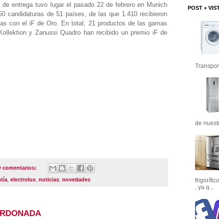
 de entrega tuvo lugar el pasado 22 de febrero en Munich
POST + VIS
0 candidaturas de 51 países, de las que 1.410 recibieron
as con el iF de Oro. En total, 21 productos de las gamas
Kollektion y Zanussi Quadro han recibido un premio iF de
Transport
de nuest
y comentarios:
tía
,
electrolux
,
noticias
,
novedades
frigorífi
, ya q...
ARDONADA