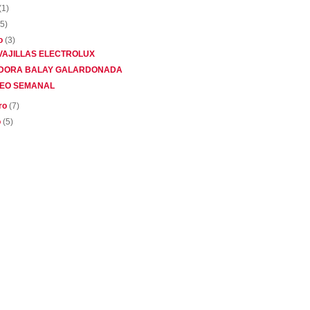
(1)
(5)
o
(3)
VAJILLAS ELECTROLUX
DORA BALAY GALARDONADA
EO SEMANAL
ero
(7)
o
(5)