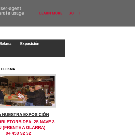
 user-agent
nerate usage
LEARN MORE
GOT IT
 Elekma
Exposición
E ELEKMA
TA NUESTRA EXPOSICIÓN
RI ETORBIDEA, 25 NAVE 3
U (FRENTE A OLARRA)
94 453 92 32