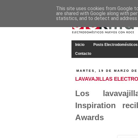
This site uses cookies from Google to 
are shared with Google along with per
statistics, and to detect and address
Inicio
Posts Electrodomésticos
Contacto
MARTES, 19 DE MARZO DE
LAVAVAJILLAS ELECTR
Los lavavajil
Inspiration re
Awards