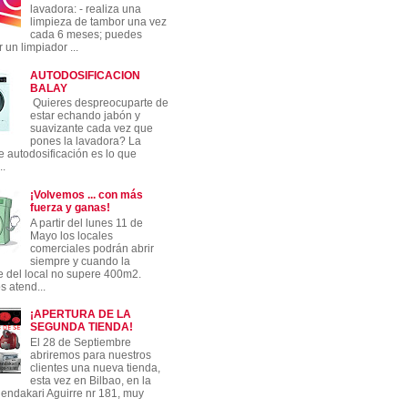
lavadora: - realiza una
limpieza de tambor una vez
cada 6 meses; puedes
 un limpiador ...
AUTODOSIFICACION
BALAY
Quieres despreocuparte de
estar echando jabón y
suavizante cada vez que
pones la lavadora? La
e autodosificación es lo que
..
¡Volvemos ... con más
fuerza y ganas!
A partir del lunes 11 de
Mayo los locales
comerciales podrán abrir
siempre y cuando la
ie del local no supere 400m2.
 atend...
¡APERTURA DE LA
SEGUNDA TIENDA!
El 28 de Septiembre
abriremos para nuestros
clientes una nueva tienda,
esta vez en Bilbao, en la
hendakari Aguirre nr 181, muy