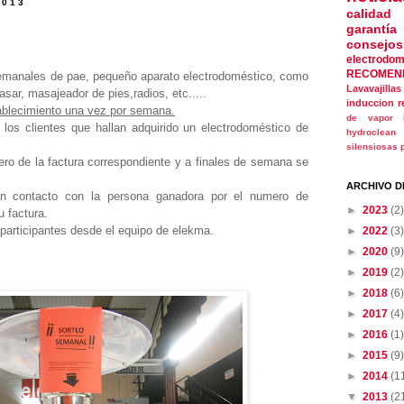
2013
calidad
garantía
consejos
electrodom
RECOMEN
manales de pae, pequeño aparato electrodoméstico, como
Lavavajillas
sar, masajeador de pies,radios, etc.....
induccion
r
tablecimiento una vez por semana.
de vapor
 los clientes que hallan adquirido un electrodoméstico de
hydroclean
silensiosas
mero de la factura correspondiente y a finales de semana se
ARCHIVO D
n contacto con la persona ganadora por el numero de
►
2023
(2)
u factura.
articipantes desde el equipo de elekma.
►
2022
(3)
►
2020
(9)
►
2019
(2)
►
2018
(6)
►
2017
(4)
►
2016
(1)
►
2015
(9)
►
2014
(1
▼
2013
(2