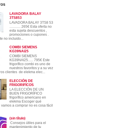
TOS
LAVADORA BALAY
3TS853
LAVADORA BALAY 3TS8 53
............. 265€ Esta oferta no
esta sujeta descuentos ,
promociones o cupones .
e no incluido...
COMBI SIEMENS
KG39NAI25
COMBI SIEMENS
KG39NAI25...... 795€ Este
frigorífico combi es uno de
nuestros favoritos y a su vez
ros clientes de elekma elec...
ELECCIÓN DE
FRIGORIFÍCOS
LA ELECCIÓN DE UN
BUEN FRIGORÍFICO
frigorífico americano en
elekma Escoger qué
co vamos a comprar no es cosa fácil
(sin título)
Consejos útiles para el
mantenimiento de tu