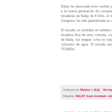
Balay ha observado este cambio y 
a la nueva generación de comprad
lavadoras de Balay de 8 kilos, el 
Zaragoza, ha sido galardonada en 
El estudio se centraba en señalar 
lavadora fácil de usar, cómoda, 
de Balay fue elegido como el mejo
consumo de agua. El estudio ana
3TS883A.
Publicado por
Elekma
en
8:41
No ha
Etiquetas:
BALAY
,
buen resultado
,
ca