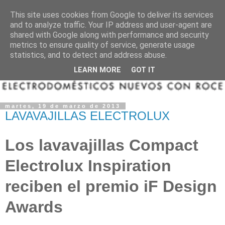
This site uses cookies from Google to deliver its services
and to analyze traffic. Your IP address and user-agent are
shared with Google along with performance and security
metrics to ensure quality of service, generate usage
statistics, and to detect and address abuse.
LEARN MORE
GOT IT
martes, 19 de marzo de 2013
LAVAVAJILLAS ELECTROLUX
Los lavavajillas Compact
Electrolux Inspiration
reciben el premio iF Design
Awards