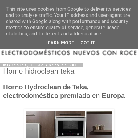
This site uses cookies from Google to deliver its services
and to analyze traffic. Your IP address and user-agent are
shared with Google along with performance and security
metrics to ensure quality of service, generate usage
statistics, and to detect and address abuse.
LEARN MORE
GOT IT
miércoles, 16 de enero de 2013
Horno hidroclean teka
Horno Hydroclean de Teka,
electrodoméstico premiado en Europa