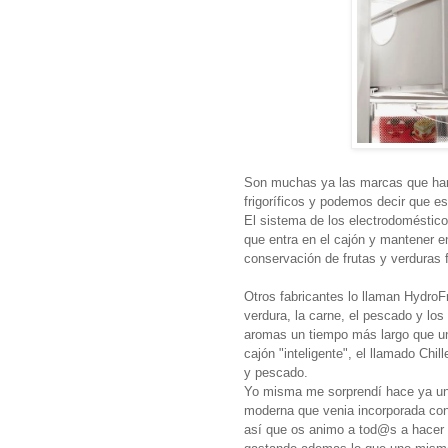
Son muchas ya las marcas que han 
frigoríficos y podemos decir que es
El sistema de los electrodomésticos
que entra en el cajón y mantener e
conservación de frutas y verdura
Otros fabricantes lo llaman HydroFr
verdura, la carne, el pescado y lo
aromas un tiempo más largo que un
cajón "inteligente", el llamado Chi
y pescado.
Yo misma me sorprendí hace ya un
moderna que venia incorporada con
así que os animo a tod@s a hacer u