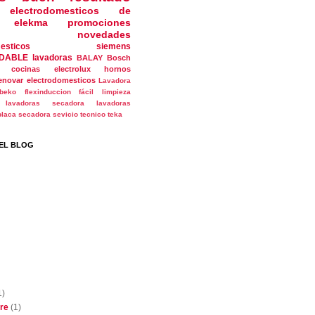
electrodomesticos de
elekma
promociones
novedades
esticos
siemens
DABLE
lavadoras
BALAY
Bosch
cocinas
electrolux
hornos
enovar electrodomesticos
Lavadora
beko
flexinduccion
fácil limpieza
lavadoras secadora
lavadoras
placa
secadora
sevicio tecnico
teka
EL BLOG
1)
bre
(1)