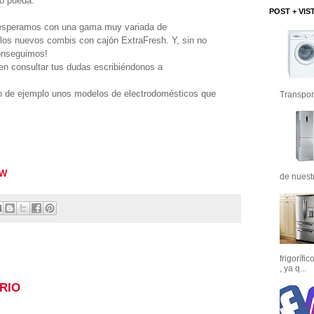
o pueda.
POST + VIS
speramos con una gama muy variada de
los nuevos combis con cajón ExtraFresh. Y, sin no
conseguimos!
n consultar tus dudas escribiéndonos a
 de ejemplo unos modelos de electrodomésticos que
Transport
FW
de nuest
frigorífi
, ya q...
RIO