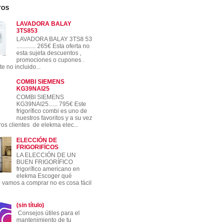
TOS
LAVADORA BALAY
3TS853
LAVADORA BALAY 3TS8 53
............. 265€ Esta oferta no
esta sujeta descuentos ,
promociones o cupones .
e no incluido...
COMBI SIEMENS
KG39NAI25
COMBI SIEMENS
KG39NAI25...... 795€ Este
frigorífico combi es uno de
nuestros favoritos y a su vez
ros clientes de elekma elec...
ELECCIÓN DE
FRIGORIFÍCOS
LA ELECCIÓN DE UN
BUEN FRIGORÍFICO
frigorífico americano en
elekma Escoger qué
co vamos a comprar no es cosa fácil
(sin título)
Consejos útiles para el
mantenimiento de tu