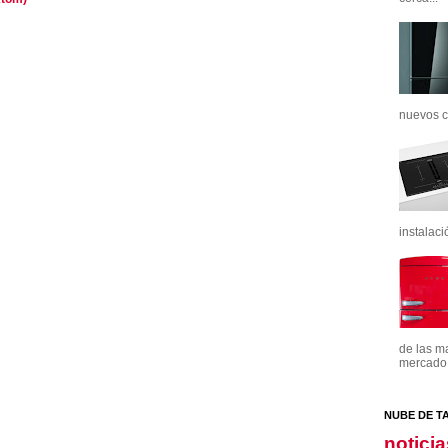
nuevos c
instalaci
de las m
mercado. 
NUBE DE T
noticia