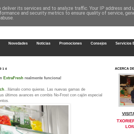
deliver its services and to analyze traffic. Your IP address and
formance and security metrics to ensure quality of service, ge
 abuse.
Novedades
Noticias
Promociones
Consejos
Servicios
ACERCA D
014
ón
ExtraFresh
realmente funciona!
sch
...llámalo como quieras. Las nuevas gamas de
us últimos avances en combis No-Frost con cajón especial
entos.
VISI
TXORIER
LOI