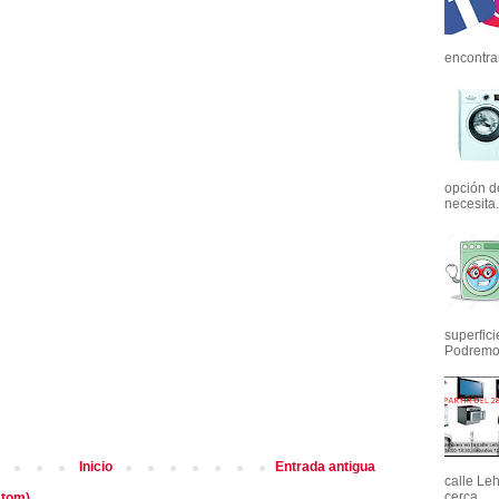
encontrar
opción d
necesita.
superfic
Podremos
Inicio
Entrada antigua
calle Le
cerca...
Atom)