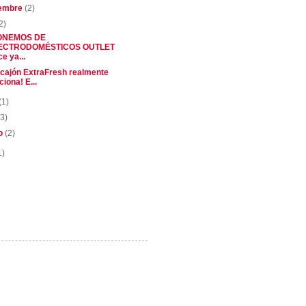
iembre
(2)
2)
ONEMOS DE
ECTRODOMÉSTICOS OUTLET
e ya...
el cajón ExtraFresh realmente
ciona! E...
(1)
(3)
o
(2)
1)