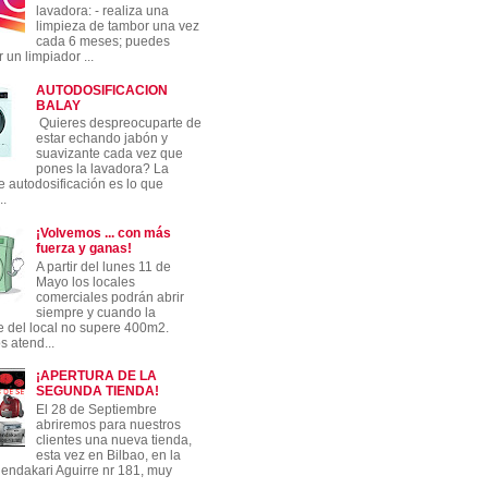
lavadora: - realiza una
limpieza de tambor una vez
cada 6 meses; puedes
 un limpiador ...
AUTODOSIFICACION
BALAY
Quieres despreocuparte de
estar echando jabón y
suavizante cada vez que
pones la lavadora? La
e autodosificación es lo que
..
¡Volvemos ... con más
fuerza y ganas!
A partir del lunes 11 de
Mayo los locales
comerciales podrán abrir
siempre y cuando la
ie del local no supere 400m2.
 atend...
¡APERTURA DE LA
SEGUNDA TIENDA!
El 28 de Septiembre
abriremos para nuestros
clientes una nueva tienda,
esta vez en Bilbao, en la
hendakari Aguirre nr 181, muy