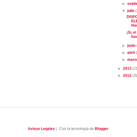
►
sept
▼
julio
(
DISP
EL
Hac
¡Si, 
fun
►
junio
►
abril
►
marz
►
2013
(2
►
2012
(3)
Avisos Legales
| . Con la tecnología de
Blogger
.