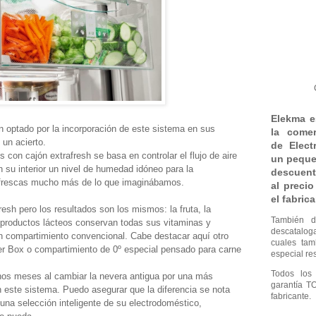
Elekma e
optado por la incorporación de este sistema en sus
la comer
 un acierto.
de Elec
 con cajón extrafresh se basa en controlar el flujo de aire
un peque
n su interior un nivel de humedad idóneo para la
descuent
s frescas mucho más de lo que imaginábamos.
al preci
el fabrica
esh pero los resultados son los mismos: la fruta, la
También d
s productos lácteos conservan todas sus vitaminas y
descatalo
 compartimiento convencional. Cabe destacar aquí otro
cuales ta
ller Box o compartimiento de 0º especial pensado para carne
especial res
Todos los
os meses al cambiar la nevera antigua por una más
garantía T
 este sistema. Puedo asegurar que la diferencia se nota
fabricante.
na selección inteligente de su electrodoméstico,