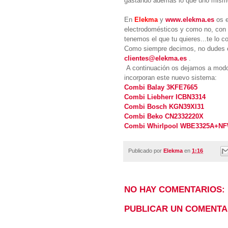
gastando ademas lo que uno mism
En
Elekma
y
www.elekma.es
os e
electrodomésticos y como no, con 
tenemos el que tu quieres...te lo 
Como siempre decimos, no dudes e
clientes@elekma.es
.
A continuación os dejamos a modo
incorporan este nuevo sistema:
Combi Balay 3KFE7665
Combi Liebherr ICBN3314
Combi Bosch KGN39XI31
Combi Beko CN2332220X
Combi Whirlpool WBE3325A+N
Publicado por
Elekma
en
1:16
NO HAY COMENTARIOS:
PUBLICAR UN COMENTA