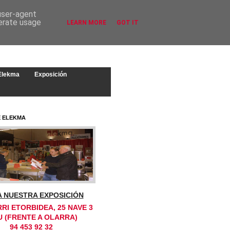
 user-agent
nerate usage
LEARN MORE
GOT IT
 Elekma
Exposición
E ELEKMA
TA NUESTRA EXPOSICIÓN
RI ETORBIDEA, 25 NAVE 3
U (FRENTE A OLARRA)
94 453 92 32