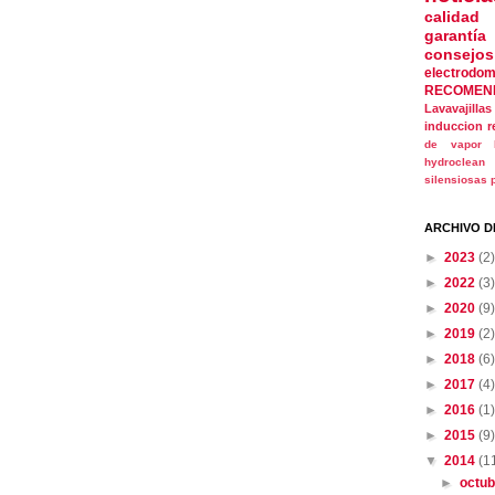
calidad
garantía
consejos
electrodom
RECOMEN
Lavavajillas
induccion
r
de vapor
hydroclean
silensiosas
ARCHIVO D
►
2023
(2)
►
2022
(3)
►
2020
(9)
►
2019
(2)
►
2018
(6)
►
2017
(4)
►
2016
(1)
►
2015
(9)
▼
2014
(1
►
octu