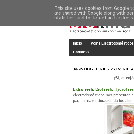
This site uses cookies from Google to 
are shared with Google along with per
statistics, and to detect and address
Inicio
Posts Electrodomésticos
Contacto
MARTES, 8 DE JULIO DE 2
¡Si, el caj
ExtraFresh, BioFresh, HydroFre
electrodomésticos nos presentan s
para la mayor duración de los alim