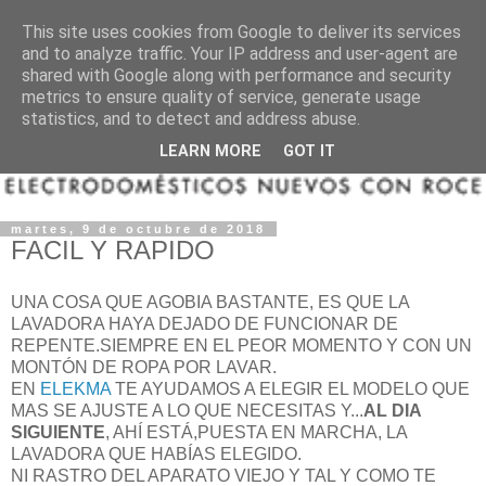
This site uses cookies from Google to deliver its services
and to analyze traffic. Your IP address and user-agent are
shared with Google along with performance and security
metrics to ensure quality of service, generate usage
statistics, and to detect and address abuse.
LEARN MORE
GOT IT
martes, 9 de octubre de 2018
FACIL Y RAPIDO
UNA COSA QUE AGOBIA BASTANTE, ES QUE LA
LAVADORA HAYA DEJADO DE FUNCIONAR DE
REPENTE.SIEMPRE EN EL PEOR MOMENTO Y CON UN
MONTÓN DE ROPA POR LAVAR.
EN
ELEKMA
TE AYUDAMOS A ELEGIR EL MODELO QUE
MAS SE AJUSTE A LO QUE NECESITAS Y...
AL DIA
SIGUIENTE
, AHÍ ESTÁ,PUESTA EN MARCHA, LA
LAVADORA QUE HABÍAS ELEGIDO.
NI RASTRO DEL APARATO VIEJO Y TAL Y COMO TE